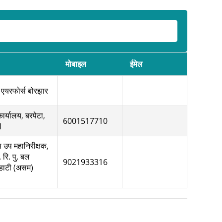
मोबाइल
ईमेल
 एयरफोर्स बोरझार
ार्यालय, बरपेटा,
6001517710
1
स उप महानिरीक्षक,
े. रि. पु. बल
9021933316
वाहाटी (असम)