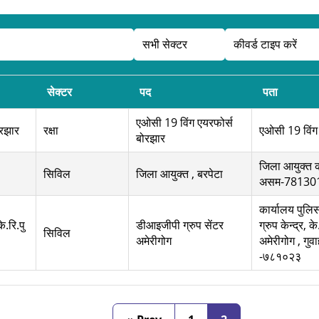
सेक्टर
पद
पता
एओसी 19 विंग एयरफोर्स
ोरझार
रक्षा
एओसी 19 विंग
बोरझार
जिला आयुक्त क
सिविल
जिला आयुक्त , बरपेटा
असम-78130
कार्यालय पुलि
े.रि.पु
डीआइजीपी ग्रुप सेंटर
ग्रुप केन्द्र, क
सिविल
अमेरीगोग
अमेरीगोग , गु
-७८१०२३